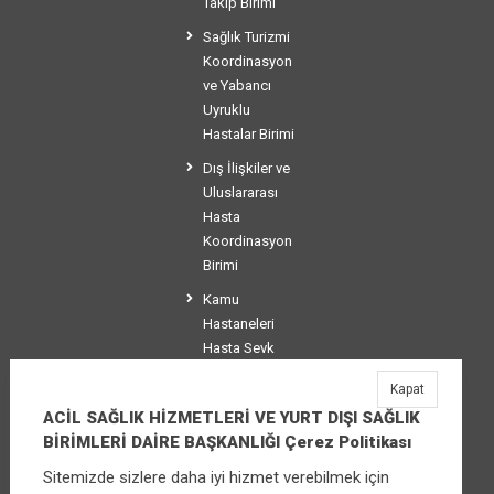
Takip Birimi
Sağlık Turizmi
Koordinasyon
ve Yabancı
Uyruklu
Hastalar Birimi
Dış İlişkiler ve
Uluslararası
Hasta
Koordinasyon
Birimi
Kamu
Hastaneleri
Hasta Sevk
Koordinasyon
Kapat
Birimi
ACİL SAĞLIK HİZMETLERİ VE YURT DIŞI SAĞLIK
BİRİMLERİ DAİRE BAŞKANLIĞI Çerez Politikası
Sitemizde sizlere daha iyi hizmet verebilmek için
ACİL SAĞLIK HİZMETLERİ VE YURT DIŞI