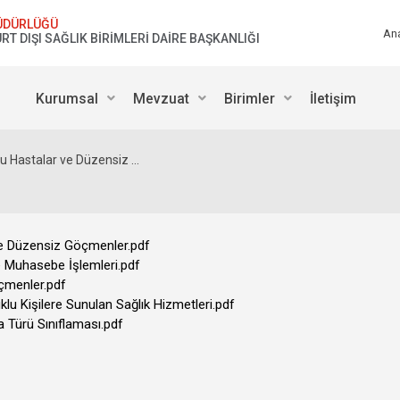
ÜDÜRLÜĞÜ
An
RT DIŞI SAĞLIK BİRİMLERİ DAİRE BAŞKANLIĞI
Kurumsal
Mevzuat
Birimler
İletişim
u Hastalar ve Düzensiz ...
 ve Düzensiz Göçmenler.pdf
ve Muhasebe İşlemleri.pdf
öçmenler.pdf
klu Kişilere Sunulan Sağlık Hizmetleri.pdf
 Türü Sınıflaması.pdf