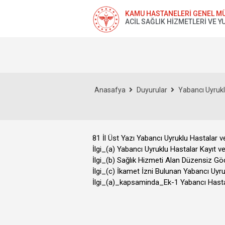
KAMU HASTANELERİ GENEL M
ACİL SAĞLIK HİZMETLERİ VE YU
Anasafya
Duyurular
Yabancı Uyrukl
81 İl Üst Yazı Yabancı Uyruklu Hastalar
İlgi_(a) Yabancı Uyruklu Hastalar Kayıt 
İlgi_(b) Sağlık Hizmeti Alan Düzensiz G
İlgi_(c) İkamet İzni Bulunan Yabancı Uyru
İlgi_(a)_kapsaminda_Ek-1 Yabancı Hasta