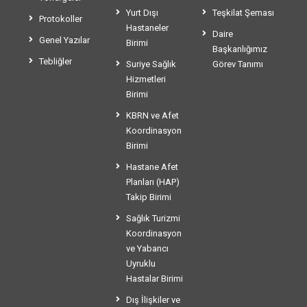
Yurt Dışı
Teşkilat Şeması
Protokoller
Hastaneler
Daire
Genel Yazılar
Birimi
Başkanlığımız
Tebliğler
Suriye Sağlık
Görev Tanımı
Hizmetleri
Birimi
KBRN ve Afet
Koordinasyon
Birimi
Hastane Afet
Planları (HAP)
Takip Birimi
Sağlık Turizmi
Koordinasyon
ve Yabancı
Uyruklu
Hastalar Birimi
Dış İlişkiler ve