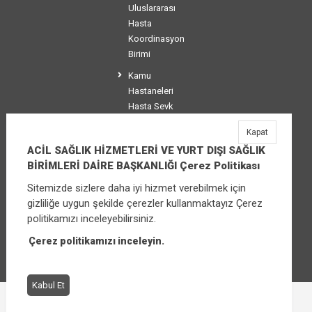
Uluslararası
Hasta
Koordinasyon
Birimi
Kamu
Hastaneleri
Hasta Sevk
Koordinasyon
Kapat
Birimi
ACİL SAĞLIK HİZMETLERİ VE YURT DIŞI SAĞLIK
BİRİMLERİ DAİRE BAŞKANLIĞI Çerez Politikası
Sitemizde sizlere daha iyi hizmet verebilmek için
ACİL SAĞLIK HİZMETLERİ VE YURT DIŞI
gizliliğe uygun şekilde çerezler kullanmaktayız Çerez
SAĞLIK BİRİMLERİ DAİRE BAŞKANLIĞI
politikamızı inceleyebilirsiniz.
Üniversiteler Mahallesi Şehit Mehmet Bayraktar
Caddesi No:3 Çankaya/Ankara
Çerez politikamızı inceleyin.
Santral:
+90 (312) 565 00 00 - 01
Kabul Et
Çerez Politikası
Bilgi Güvenliği İhlal Bildirimi