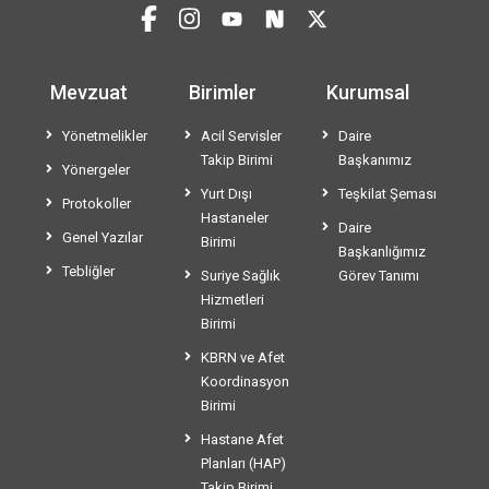
Mevzuat
Birimler
Kurumsal
Yönetmelikler
Acil Servisler
Daire
Takip Birimi
Başkanımız
Yönergeler
Yurt Dışı
Teşkilat Şeması
Protokoller
Hastaneler
Daire
Genel Yazılar
Birimi
Başkanlığımız
Tebliğler
Suriye Sağlık
Görev Tanımı
Hizmetleri
Birimi
KBRN ve Afet
Koordinasyon
Birimi
Hastane Afet
Planları (HAP)
Takip Birimi