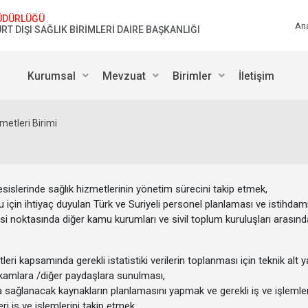
ÜDÜRLÜĞÜ
An
RT DIŞI SAĞLIK BİRİMLERİ DAİRE BAŞKANLIĞI
Kurumsal
Mevzuat
Birimler
İletişim
metleri Birimi
islerinde sağlık hizmetlerinin yönetim sürecini takip etmek,
için ihtiyaç duyulan Türk ve Suriyeli personel planlaması ve istihdam
ilmesi noktasında diğer kamu kurumları ve sivil toplum kuruluşları aras
ri kapsamında gerekli istatistiki verilerin toplanması için teknik alt ya
 edilmesi ve üst makamlara /diğer paydaş
dışına sağlanacak kaynakların planlamasını yapmak ve gerekli i
eri iş ve işlemlerini takip etmek,