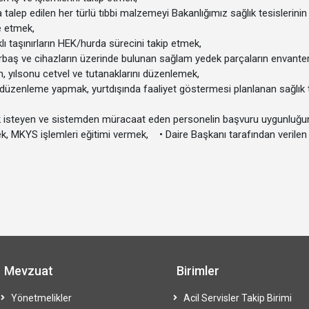
talep edilen her türlü tıbbi malzemeyi Bakanlığımız sağlık tesislerinin 
ne etmek,
lı taşınırların HEK/hurda sürecini takip etmek,
baş ve cihazların üzerinde bulunan sağlam yedek parçaların envanter 
m, yılsonu cetvel ve tutanaklarını düzenlemek,
üzenleme yapmak, yurtdışında faaliyet göstermesi planlanan sağlık 
mak isteyen ve sistemden müracaat eden personelin başvuru uygunluğun
k, MKYS işlemleri eğitimi vermek, • Daire Başkanı tarafından verilen b
Mevzuat
Birimler
Yönetmelikler
Acil Servisler Takip Birimi