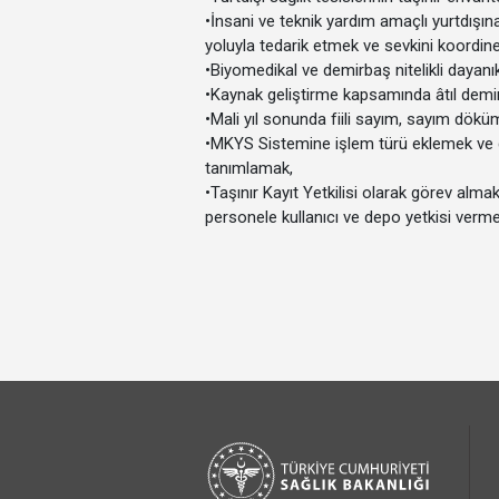
•
İnsani ve teknik yardım amaçlı yurtdışına 
yoluyla tedarik etmek ve sevkini koordi
•
Biyomedikal ve demirbaş nitelikli dayanık
•
Kaynak geliştirme kapsamında âtıl demir
•
Mali yıl sonunda fiili sayım, sayım dökü
•
MKYS Sistemine işlem türü eklemek ve d
tanımlamak,
•
Taşınır Kayıt Yetkilisi olarak görev al
personele kullanıcı ve depo yetkisi verme