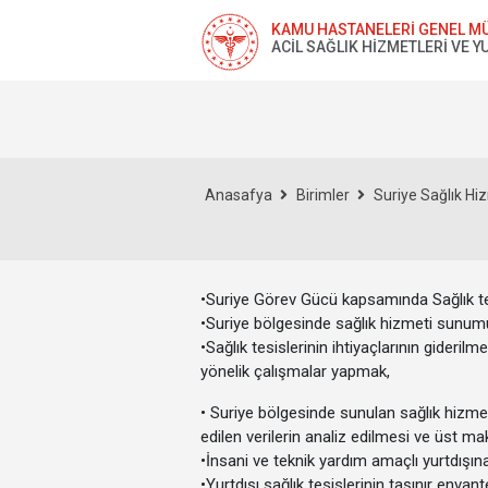
KAMU HASTANELERİ GENEL M
ACİL SAĞLIK HİZMETLERİ VE YU
Anasafya
Birimler
Suriye Sağlık Hiz
•
Suriye Görev Gücü kapsamında Sağlık tes
•
Suriye bölgesinde sağlık hizmeti sunumu 
•
Sağlık tesislerinin ihtiyaçlarının gider
yönelik çalışmalar yapmak,
• Suriye bölgesinde sunulan sağlık hizmetle
edilen verilerin analiz
•
İnsani ve teknik yardım amaçlı yurt
•
Yurtdışı sağlık tesislerinin taşınır envant