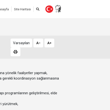
asayfa
Site Haritası
Varsayılan
ına yönelik faaliyetler yapmak,
ında gerekli koordinasyon sağlanmasına
pı programlarının geliştirilmesi, elde
lara sunulması,
ş ve işlemleri yürütmek,