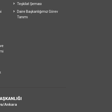
Teşkilat Şeması
i
Daire Başkanlığımız Görev
Tanımı
 ve
imi
k
BAŞKANLIĞI
ya/Ankara