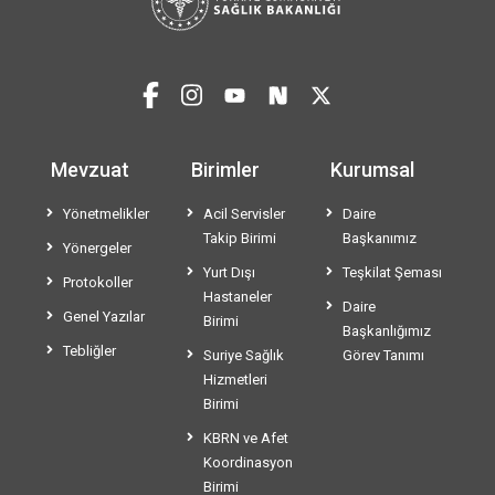
Mevzuat
Birimler
Kurumsal
Yönetmelikler
Acil Servisler
Daire
Takip Birimi
Başkanımız
Yönergeler
Yurt Dışı
Teşkilat Şeması
Protokoller
Hastaneler
Daire
Genel Yazılar
Birimi
Başkanlığımız
Tebliğler
Suriye Sağlık
Görev Tanımı
Hizmetleri
Birimi
KBRN ve Afet
Koordinasyon
Birimi