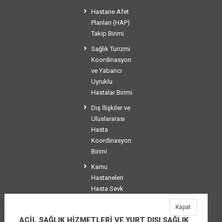
Hastane Afet
Planları (HAP)
Takip Birimi
Sağlık Turizmi
Koordinasyon
ve Yabancı
Uyruklu
Hastalar Birimi
Dış İlişkiler ve
Uluslararası
Hasta
Koordinasyon
Birimi
Kamu
Hastaneleri
Hasta Sevk
Koordinasyon
Kapat
Birimi
ACİL SAĞLIK HİZMETLERİ VE YURT DIŞI SAĞLIK